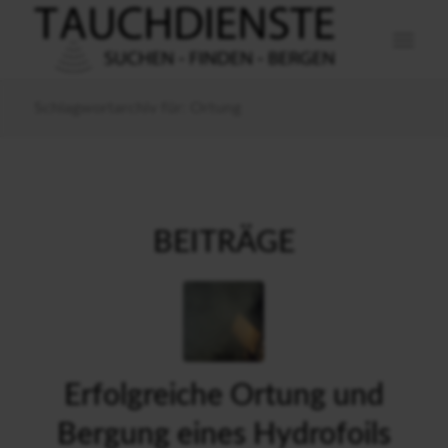
Schlagwortarchiv für: Ortung
BEITRÄGE
Erfolgreiche Ortung und
Bergung eines Hydrofoils