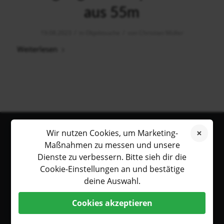
aus 55m
/
/
19.08.2023
in
Objektsuche
von
Christian Müller
Weiterlesen
© Copyright TAUCHDIENSTE Christian Müller 2023 -
Enfold WordPress
Wir nutzen Cookies, um Marketing-
Theme by Kriesi
Maßnahmen zu messen und unsere
Dienste zu verbessern. Bitte sieh dir die
Cookie-Einstellungen an und bestätige
deine Auswahl.
Cookies akzeptieren