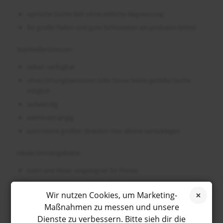
optische Suche fast ohne zeitliche Begrenzung
für große Tiefen und gute Sichtweiten ein probates Mittel
Nachteile/Grenzen:
selten verfügbar
ohne Ortungssensoren oder Sonar keine gezielte Suche
möglich
aufwändig
wetterabhängig
kann keine großen Strecken von alleine zurücklegen
Ideale Einsatzgebiete:
Seen und Meer, ungeeignet für Flüsse
jede Gewässertiefe je nach Bauart
Wir nutzen Cookies, um Marketing-
für die visuelle Suche mit eine gewisse Sichtweite vorhanden
Maßnahmen zu messen und unsere
sein
Dienste zu verbessern. Bitte sieh dir die