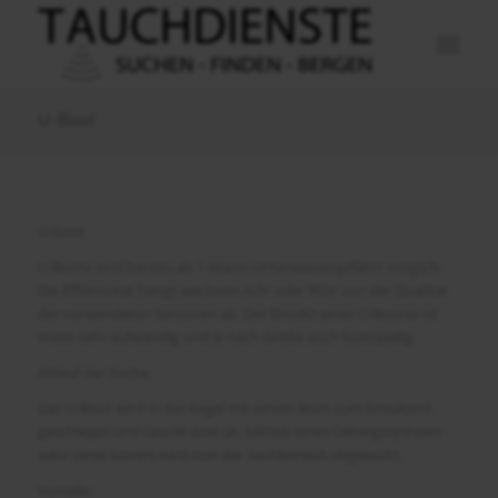
U-Boot
U-Boot
U-Boote sind bereits als 1-Mann-Unterwassergefährt möglich.
Die Effektivität hängt wie beim AUV oder ROV von der Qualität
der verwendeten Sensoren ab. Der Einsatz eines U-Bootes ist
meist sehr aufwändig und je nach Größe auch kostspielig.
Ablauf der Suche:
Das U-Boot wird in der Regel mit einem Boot zum Einsatzort
geschleppt und taucht dort ab. Mittels eines Ortungssystems
oder eines Sonars wird nun der Suchbereich abgesucht.
Vorteile: