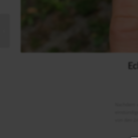
Ammersee –
Erfolgreiche Suche
nach 500kg Balastkiel
Ec
Nachdem e
einstündi
von den 2m