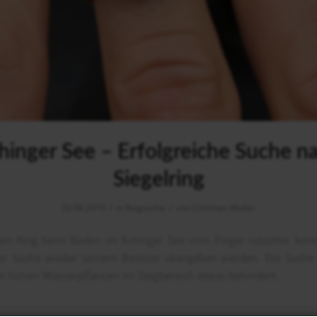
hinger See – Erfolgreiche Suche n
Siegelring
/
/
02.08.2019
in
Ringsuche
von
Christian Müller
in Ring beim Baden im Echinger See vom Finger rutschte, konn
ger Suche wieder seinem Besitzer übergeben werden. Die Suche
 hohen Wasserpflanzen im Stegbereich etwas behindert.