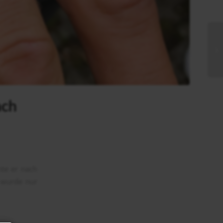
ach
te er nach
 wurde nur