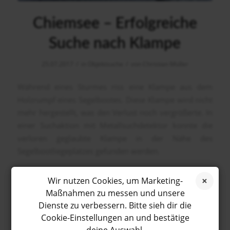
Chiemsee – Erfolgreiche
Suche nach Klampe
/
/
25.07.2017
in
Objektsuche
von
Christian Müller
Während eines Sturmes riss eine Klampe aus dem
Holzrumpf eines Segelbootes. Diese Klampe wird nicht
mehr hergestellt, was den Verlust noch vergrößerte. In
einer Suchaktion mit Metallsuchdetektor konnte die
verloren geglaubte Klampe in der Nähe des
Segelbootliegeplatzes gefunden werden.
Wir nutzen Cookies, um Marketing-
Maßnahmen zu messen und unsere
Dienste zu verbessern. Bitte sieh dir die
Cookie-Einstellungen an und bestätige